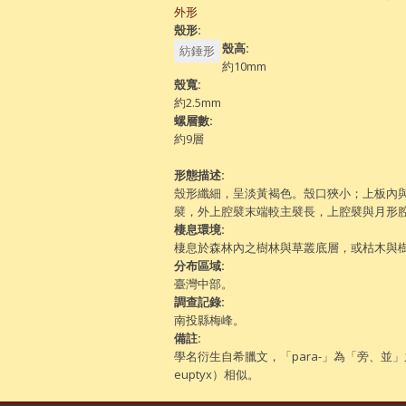
隱藏
外形
殼形:
殼高:
紡錘形
約10mm
殼寬:
約2.5mm
螺層數:
約9層
形態描述:
殼形纖細，呈淡黃褐色。殼口狹小；上板內
襞，外上腔襞末端較主襞長，上腔襞與月形
棲息環境:
棲息於森林內之樹林與草叢底層，或枯木與
分布區域:
臺灣中部。
調查記錄:
南投縣梅峰。
備註:
學名衍生自希臘文，「para-」為「旁、並」之
euptyx）相似。