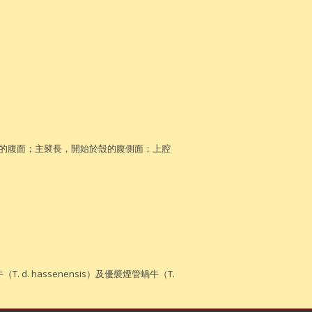
的腹面；主襞長，開始於殼的腹側面；上腔
. hassenensis）及優襞煙管蝸牛（T.