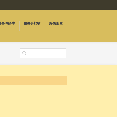
識臺灣蝸牛
物種分類樹
影像圖庫
搜尋表單
搜尋