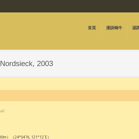
首頁
漫談蝸牛
認
Nordsieck, 2003
ail
）（24°04´N, 121°12´E）