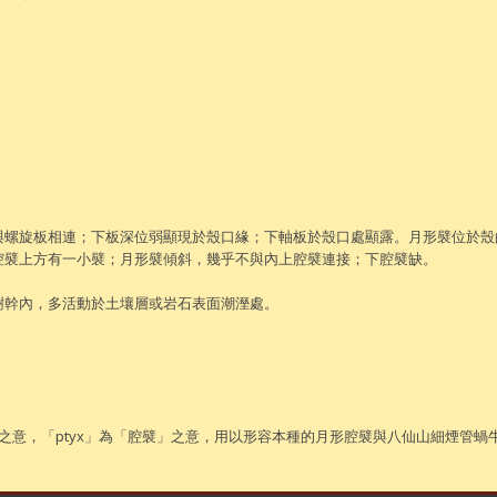
與螺旋板相連；下板深位弱顯現於殼口緣；下軸板於殼口處顯露。月形襞位於殼
腔襞上方有一小襞；月形襞傾斜，幾乎不與內上腔襞連接；下腔襞缺。
樹幹內，多活動於土壤層或岩石表面潮溼處。
意，「ptyx」為「腔襞」之意，用以形容本種的月形腔襞與八仙山細煙管蝸牛（T. d