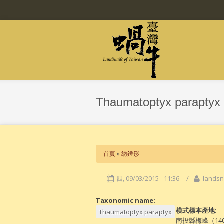
移至主內容
Thaumatoptyx paraptyx 
您在這裡
首頁
»
紡錘形
四, 09/03/2015 - 11:36
/
landsn
Taxonomic name:
模式標本產地:
Thaumatoptyx paraptyx
南投縣梅峰（1400m