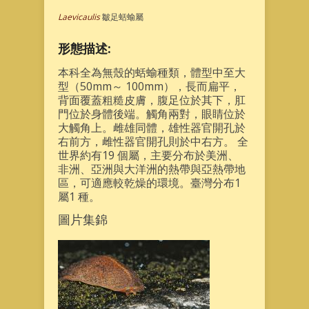
Laevicaulis
皺足蛞蝓屬
形態描述:
本科全為無殼的蛞蝓種類，體型中至大
型（50mm～ 100mm），長而扁平，
背面覆蓋粗糙皮膚，腹足位於其下，肛
門位於身體後端。觸角兩對，眼睛位於
大觸角上。雌雄同體，雄性器官開孔於
右前方，雌性器官開孔則於中右方。 全
世界約有19 個屬，主要分布於美洲、
非洲、亞洲與大洋洲的熱帶與亞熱帶地
區，可適應較乾燥的環境。臺灣分布1
屬1 種。
圖片集錦