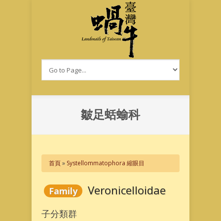
移至主內容
皺足蛞蝓科
您在這裡
首頁
»
Systellommatophora 縮眼目
Veronicelloidae
Family
子分類群