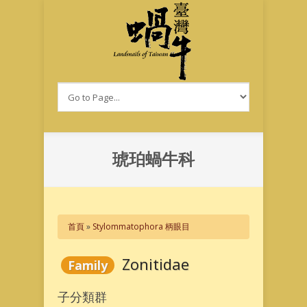
移至主內容
琥珀蝸牛科
您在這裡
首頁
»
Stylommatophora 柄眼目
Zonitidae
Family
子分類群