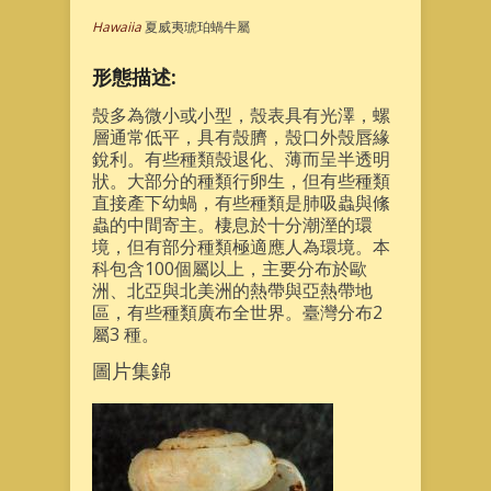
Hawaiia
夏威夷琥珀蝸牛屬
形態描述:
殼多為微小或小型，殼表具有光澤，螺
層通常低平，具有殼臍，殼口外殼唇緣
銳利。有些種類殼退化、薄而呈半透明
狀。大部分的種類行卵生，但有些種類
直接產下幼蝸，有些種類是肺吸蟲與絛
蟲的中間寄主。棲息於十分潮溼的環
境，但有部分種類極適應人為環境。本
科包含100個屬以上，主要分布於歐
洲、北亞與北美洲的熱帶與亞熱帶地
區，有些種類廣布全世界。臺灣分布2
屬3 種。
圖片集錦