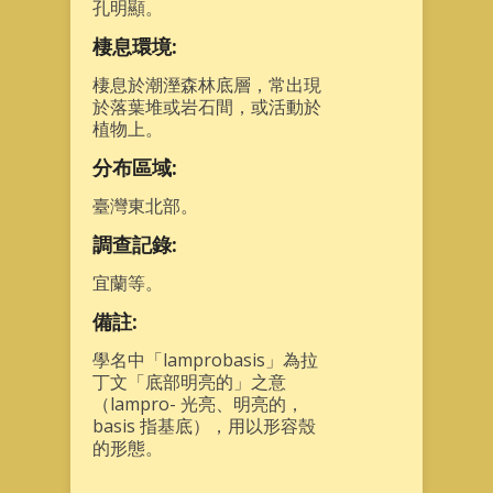
孔明顯。
棲息環境:
棲息於潮溼森林底層，常出現
於落葉堆或岩石間，或活動於
植物上。
分布區域:
臺灣東北部。
調查記錄:
宜蘭等。
備註:
學名中「lamprobasis」為拉
丁文「底部明亮的」之意
（lampro- 光亮、明亮的，
basis 指基底），用以形容殼
的形態。