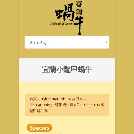
移至主內容
宜蘭小鼈甲蝸牛
您在這裡
首頁
»
Stylommatophora 柄眼目
»
Helicarionidae 鼈甲蝸牛科
»
Discoconulus 小
鼈甲蝸牛屬
Species