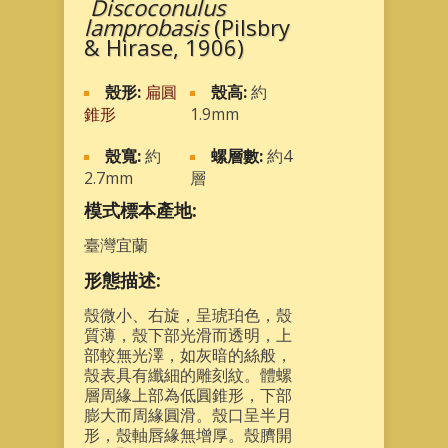
Discoconulus
lamprobasis
(Pilsbry
& Hirase, 1906)
殼形:
扁圓
殼高:
約
錐形
1.9mm
殼寬:
約
螺層數:
約4
2.7mm
層
模式標本產地:
臺灣宜蘭
形態描述:
殼微小、右旋，呈琥珀色，殼
質薄，殼下部光滑而透明，上
部較無光澤，如灰暗的絲般，
殼表具有纖細的雕刻紋。體螺
層周緣上部為低圓錐形，下部
膨大而周緣圓滑。殼口呈半月
形，殼軸唇緣無增厚。殼臍開