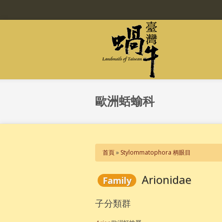
移至主內容
歐洲蛞蝓科
您在這裡
首頁
»
Stylommatophora 柄眼目
Arionidae
Family
子分類群