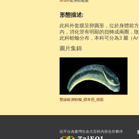
Arion
歐洲蛞蝓屬
形態描述:
此科外套膜呈卵圓形，位於身體前方
內，消化管有明顯的扭轉成兩圈，陰
此科蛞蝓分布，本科可分為3 屬（Arion, 
圖片集錦
雙線歐洲蛞蝓_標本照_側面
此平台為臺灣生命大百科內容合作夥伴