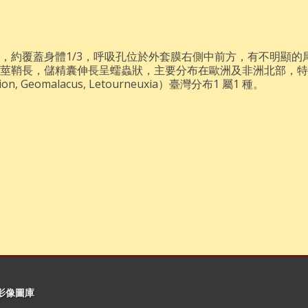
，約覆蓋身體1/3，呼吸孔位於外套膜右側中前方，有不明顯的
莖鞘長，儲精囊伸長呈蠕蟲狀，主要分布在歐洲及非洲北部，特
Geomalacus, Letourneuxia）臺灣分布1 屬1 種。
影像圖庫