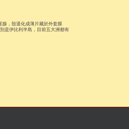
尾腺，殼退化成薄片藏於外套膜
別是伊比利半島，目前五大洲都有