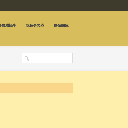
識臺灣蝸牛
物種分類樹
影像圖庫
搜尋表單
搜尋