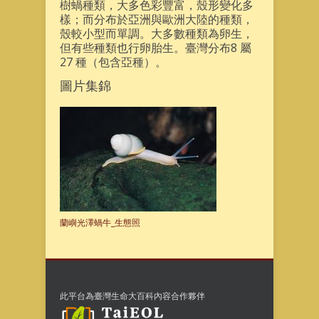
樹蝸種類，大多色彩豐富，殼形變化多
樣；而分布於亞洲與歐洲大陸的種類，
殼較小型而單調。大多數種類為卵生，
但有些種類也行卵胎生。臺灣分布8 屬
27 種（包含亞種）。
圖片集錦
蘭嶼光澤蝸牛_生態照
此平台為臺灣生命大百科內容合作夥伴