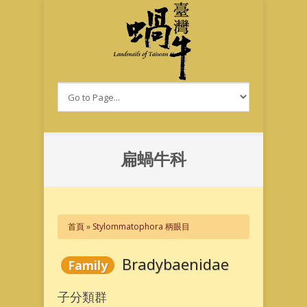
移至主內容
扁蝸牛科
您在這裡
首頁
»
Stylommatophora 柄眼目
Bradybaenidae
Family
子分類群