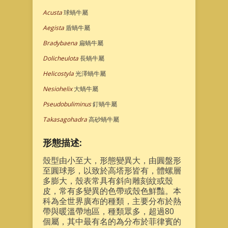
Acusta
球蝸牛屬
Aegista
盾蝸牛屬
Bradybaena
扁蝸牛屬
Dolicheulota
長蝸牛屬
Helicostyla
光澤蝸牛屬
Nesiohelix
大蝸牛屬
Pseudobuliminus
釘蝸牛屬
Takasagohadra
高砂蝸牛屬
形態描述:
殼型由小至大，形態變異大，由圓盤形
至圓球形，以致於高塔形皆有，體螺層
多膨大，殼表常具有斜向雕刻紋或殼
皮，常有多變異的色帶或殼色鮮豔。本
科為全世界廣布的種類，主要分布於熱
帶與暖溫帶地區，種類眾多，超過80
個屬，其中最有名的為分布於菲律賓的