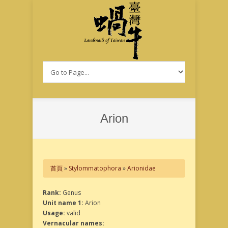
移至主內容
Arion
您在這裡
首頁
»
Stylommatophora
»
Arionidae
Rank:
Genus
Unit name 1:
Arion
Usage:
valid
Vernacular names: