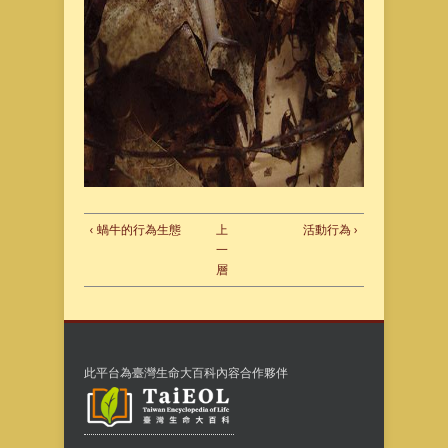
‹ 蝸牛的行為生態
上
活動行為 ›
一
層
此平台為臺灣生命大百科內容合作夥伴