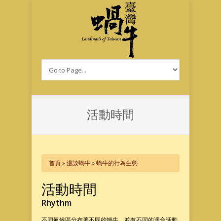
移至主內容
活動時間
您在這裡
首頁
»
漫談蝸牛
»
蝸牛的行為生態
活動時間
Rhythm
不同氣候區分布著不同的蝸牛，並有不同的適合活動