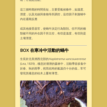
這三個時期的時間長短，主要受氣候條件，如溫度、
溼度，以及光線與食物等所調控，這些因子刺激蝸牛
內在週期反應
或其他接受器官，使蝸牛決定行為類別。但不同的種
類被不同的外在因子所主控，有些是溫度，有些則是
土壤溼度。
BOX
在寒冷中活動的蝸牛
生長於北美洲西北部的
Haplotrema vancouverense
(Lea, 1839)，棲息於潮溼的森林中，活動季節多集中
於春、秋的雨季，然而此時的氣溫仍十分的低，常可
發現其棲息的枯木上覆有薄雪。